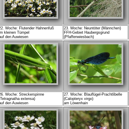
22. Woche: Flutender Hahnenfuß
23. Woche: Neuntöter (Männchen)
im kleinen Tümpel
FFH-Gebiet Haubergsgrund
auf den Auwiesen
(Pfaffenwiesbach)
26. Woche: Streckerspinne
27. Woche: Blauflügel-Prachtlibelle
(Tetragnatha extensa)
(Calopteryx virgo)
auf den Auwiesen
am Löwenhain