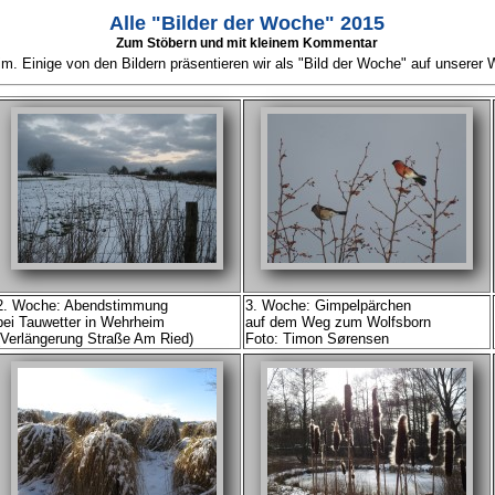
Alle "Bilder der Woche" 2015
Zum Stöbern und mit kleinem Kommentar
im. Einige von den Bildern präsentieren wir als "Bild der Woche" auf unserer
2. Woche: Abendstimmung
3. Woche: Gimpelpärchen
bei Tauwetter in Wehrheim
auf dem Weg zum Wolfsborn
(Verlängerung Straße Am Ried)
Foto: Timon Sørensen