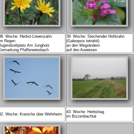
38. Woche: Herbst-Löwenzahn
39. Woche: Stechender Hohlzahn
im Regen
(Galeopsis tetrahit)
Jugendzeltplatz Am Jungholz
an den Wegrändern
Gemarkung Pfaffenwiesbach
auf den Auwiesen
43. Woche: Herbsttag
42. Woche: Kraniche über Wehrheim
im Bizzenbachtal