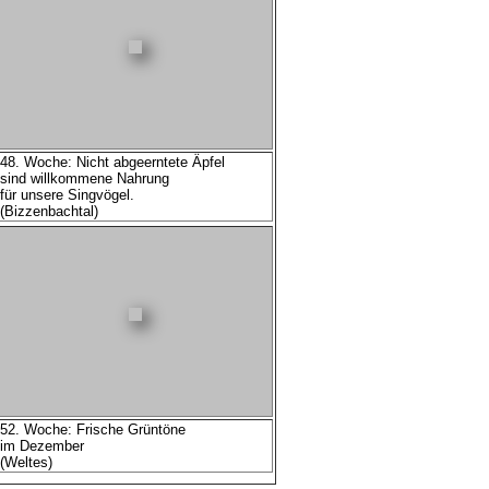
48. Woche: Nicht abgeerntete Äpfel
sind willkommene Nahrung
für unsere Singvögel.
(Bizzenbachtal)
52. Woche: Frische Grüntöne
im Dezember
(Weltes)