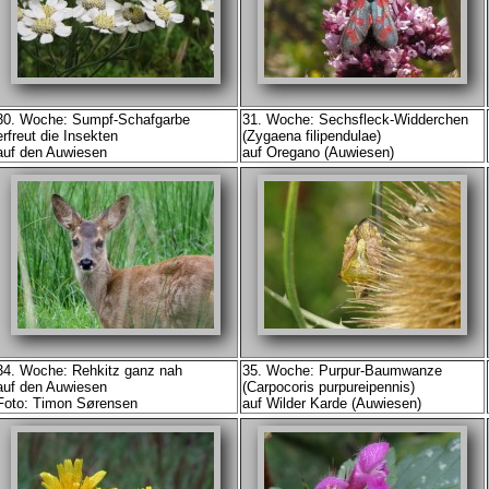
30. Woche: Sumpf-Schafgarbe
31. Woche: Sechsfleck-Widderchen
erfreut die Insekten
(Zygaena filipendulae)
auf den Auwiesen
auf Oregano (Auwiesen)
34. Woche: Rehkitz ganz nah
35. Woche: Purpur-Baumwanze
auf den Auwiesen
(Carpocoris purpureipennis)
Foto: Timon Sørensen
auf Wilder Karde (Auwiesen)