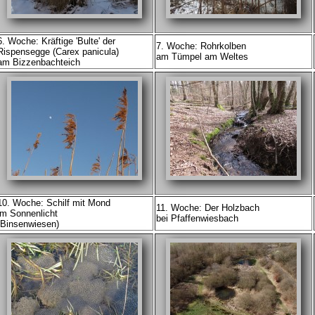
6. Woche: Kräftige 'Bulte' der
7. Woche: Rohrkolben
Rispensegge (Carex panicula)
am Tümpel am Weltes
am Bizzenbachteich
10. Woche: Schilf mit Mond
11. Woche: Der Holzbach
im Sonnenlicht
bei Pfaffenwiesbach
(Binsenwiesen)