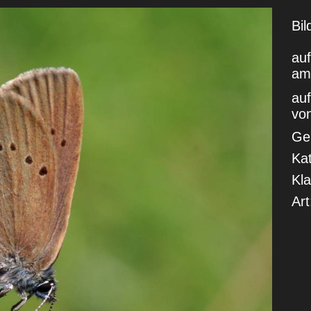
Bi
au
am
au
vo
Geb
Kat
Kla
Art