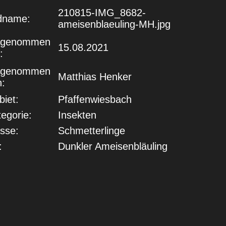
210815-IMG_8682-
ldname:
ameisenblaeuling-MH.jpg
fgenommen
15.08.2021
:
fgenommen
Matthias Henker
n:
iet:
Pfaffenwiesbach
egorie:
Insekten
sse:
Schmetterlinge
:
Dunkler Ameisenbläuling