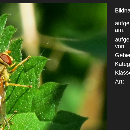
Bildn
aufg
am:
aufg
von:
Gebie
Kateg
Klass
Art: