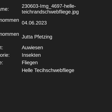
230603-Img_4697-helle-
ame:
teichrandschwebfliege.jpg
enommen
04.06.2023
enommen
Jutta Pfetzing
t:
Auwiesen
orie:
Insekten
e:
Fliegen
Helle Tecihschwebfliege