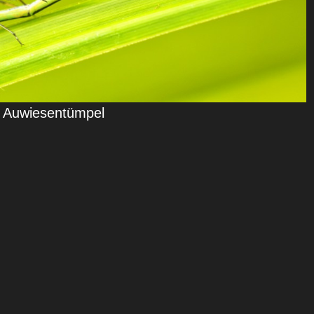
n Auwiesentümpel