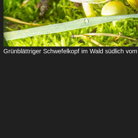
Grünblättriger Schwefelkopf im Wald südlich vo